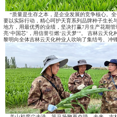
“质量是生存之本，是企业发展的竞争核心。
要以实际行动，精心呵护天育系列品牌种子生长
地方，用最优秀的业绩，坚决打赢7
月生产花期管
亮
‘中国芯’，用信誉引燃‘云天梦’”。 吉林云天
黎明向全体吉林云天化种业人吹响了集结号、冲
关山初度尘未洗，策马扬鞭再奋蹄。未来，吉